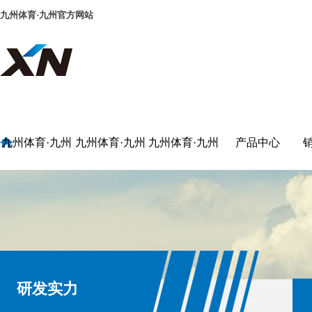
九州体育·九州官方网站
九州体育·九州
九州体育·九州
九州体育·九州
产品中心
官方网站_九州
官方网站_九州
官方网站
体育（中国）
体育（中国）
研发实力