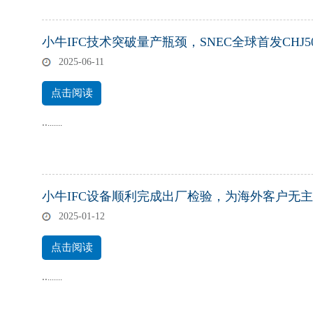
小牛IFC技术突破量产瓶颈，SNEC全球首发CHJ
2025-06-11
点击阅读
..
.......
小牛IFC设备顺利完成出厂检验，为海外客户无
2025-01-12
点击阅读
..
.......